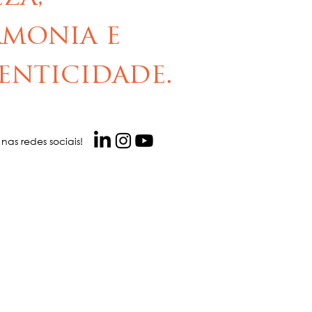
monia e
enticidade.
 nas redes sociais!