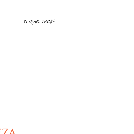
o que mais
za,