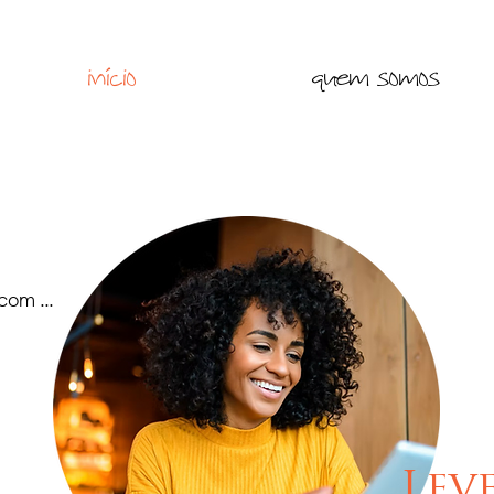
início
quem somos
r com
...
Leve