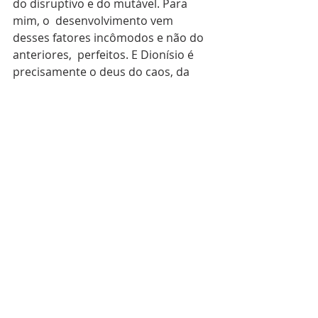
do disruptivo e do mutável. Para 
mim, o  desenvolvimento vem 
desses fatores incômodos e não do 
anteriores,  perfeitos. E Dionísio é 
precisamente o deus do caos, da 
desmesura, da  deformidade, da 
noite criadora do som. Dionísio leva 
o ser humano para  onde só há a 
intensidade, um mundo de emoções 
inconscientes,  envolvendo-o em 
harmonia e desarmonia, 
consonância e dissonância, prazer  e 
dor, construção e destruição, vida e 
morte.
REFERÊNCIA:
DIAS, Rosa M. 
Arte e vida no 
pensamento de Nietzsche
.  SciELO – 