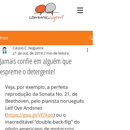
Post
Cássio C. Nogueira
21 de out. de 2019
2 min de leitura
Jamais confie em alguém que
espreme o detergente!
Veja, por exemplo, a perfeita 
reprodução da Sonata No. 21, de 
Beethoven, pelo pianista norueguês 
Leif Ove Andsnes 
(
https://goo.gl/Vf7Xqo
) ou o 
inacreditável “double-back-flip” do 
piloto americano de motocross 