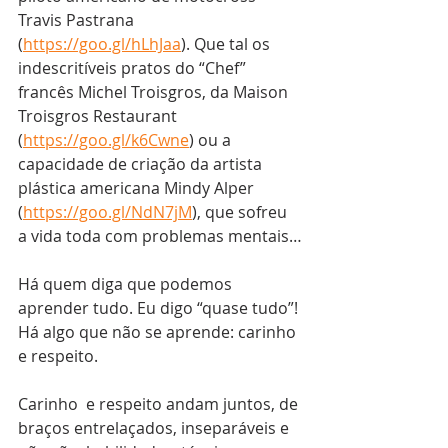
Travis Pastrana 
(
https://goo.gl/hLhJaa
). Que tal os 
indescritíveis pratos do “Chef” 
francês Michel Troisgros, da Maison 
Troisgros Restaurant 
(
https://goo.gl/k6Cwne
) ou a 
capacidade de criação da artista 
plástica americana Mindy Alper 
(
https://goo.gl/NdN7jM
), que sofreu 
a vida toda com problemas mentais…
Há quem diga que podemos 
aprender tudo. Eu digo “quase tudo”! 
Há algo que não se aprende: carinho 
e respeito.
Carinho  e respeito andam juntos, de 
braços entrelaçados, inseparáveis e 