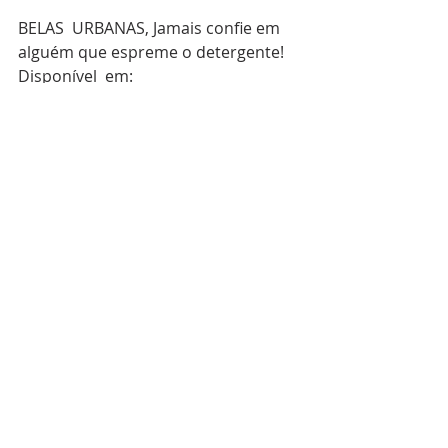
BELAS  URBANAS, Jamais confie em 
alguém que espreme o detergente! 
Disponível  em:  
<http://www.belasurbanas.com.br/ja
mais-confie-em-alguem-que-
espreme-o-detergente/>
.  Acessado 
em 2 de março de 2018.
Posts recentes
Ver tudo