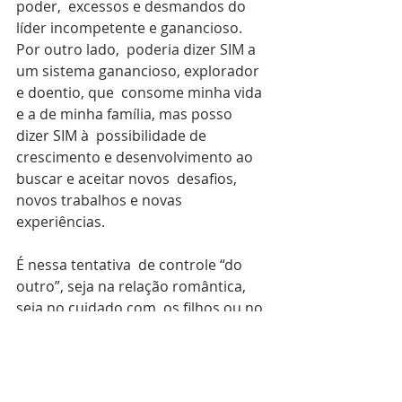
poder,  excessos e desmandos do 
líder incompetente e ganancioso. 
Por outro lado,  poderia dizer SIM a 
um sistema ganancioso, explorador 
e doentio, que  consome minha vida 
e a de minha família, mas posso 
dizer SIM à  possibilidade de 
crescimento e desenvolvimento ao 
buscar e aceitar novos  desafios, 
novos trabalhos e novas 
experiências.
É nessa tentativa  de controle “do 
outro”, seja na relação romântica, 
seja no cuidado com  os filhos ou no 
trabalho, que nos perdemos no 
dilema do SIM e do NÃO.  Acontece 
que esses dois advérbios são 
contextuais e terão valores e  