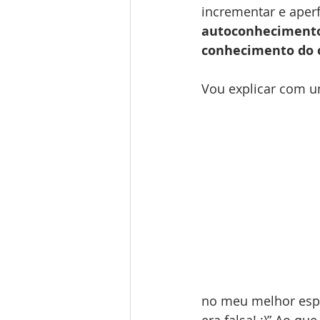
incrementar e aper
autoconheciment
conhecimento do 
Vou explicar com 
no meu melhor esp
era falsa! ;)” Ao q