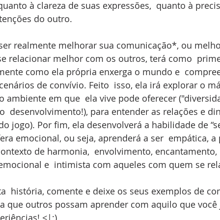
uanto à clareza de suas expressões,  quanto à preci
ntenções do outro.
iser realmente melhorar sua comunicação*, ou melhor
se relacionar melhor com os outros, terá como  prime
mente como ela própria enxerga o mundo e  compree
cenários de convívio. Feito  isso, ela irá explorar o 
o ambiente em que  ela vive pode oferecer ("diversida
o  desenvolvimento!), para entender as relações e di
do jogo). Por fim, ela desenvolverá a habilidade de “s
era emocional, ou seja, aprenderá a ser  empática, a p
ontexto de harmonia,  envolvimento, encantamento, 
, emocional e  intimista com aqueles com quem se rel
a  história, comente e deixe os seus exemplos de co
a que outros possam aprender com aquilo que você 
riências! <|;)