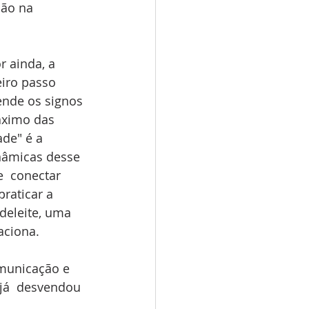
são na 
 ainda, a  
iro passo 
nde os signos 
máximo das 
de" é a 
nâmicas desse 
e  conectar 
raticar a 
deleite, uma 
aciona.
municação e  
já  desvendou 