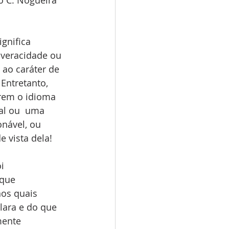
ignifica 
 veracidade ou 
 ao caráter de 
Entretanto, 
rem o idioma 
eal ou  uma 
nável, ou 
 vista dela!
i 
 que 
nos quais 
ara e do que  
mente 