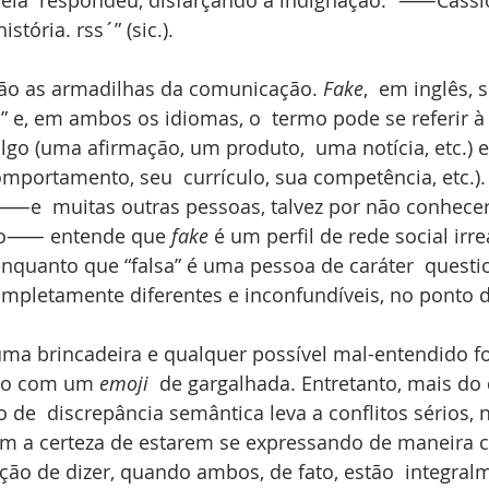
istória. rss´” (sic.).
ão as armadilhas da comunicação. 
Fake
,  em inglês, s
” e, em ambos os idiomas, o  termo pode se referir à
algo (uma afirmação, um produto,  uma notícia, etc.) e
portamento, seu  currículo, sua competência, etc.). 
e  muitas outras pessoas, talvez por não conhece
ndo⸺ entende que 
fake
 é um perfil de rede social irr
enquanto que “falsa” é uma pessoa de caráter  questio
ompletamente diferentes e inconfundíveis, no ponto de
uma brincadeira e qualquer possível mal-entendido fo
do com um 
emoji
  de gargalhada. Entretanto, mais do
o de  discrepância semântica leva a conflitos sérios, 
êm a certeza de estarem se expressando de maneira cl
nção de dizer, quando ambos, de fato, estão  integral