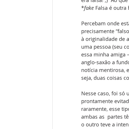
*
fake
 Falsa é outra h
Percebam onde est
precisamente “falso
à originalidade de 
uma pessoa (seu com
essa minha amiga ⸺
anglo-saxão a fu
notícia mentirosa, 
seja, duas coisas c
Nesse caso, foi só 
prontamente evita
raramente, esse tip
ambas as  partes t
o outro teve a inte