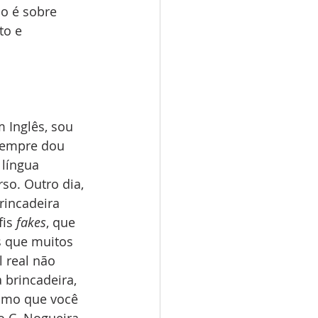
o é sobre 
o e 
 Inglês, sou 
sempre dou  
língua 
o. Outro dia, 
incadeira 
is 
fakes
, que 
 que muitos 
 real não 
a brincadeira, 
smo que você 
o C. Nogueira 