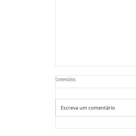
Comentários
O poder dos rituais...
Escreva um comentário