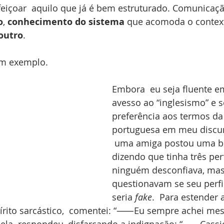
feiçoar  aquilo que já é bem estruturado. Comunicaçã
o
, 
conhecimento do sistema
 que acomoda o context
outro
.
um exemplo.
Embora  eu seja fluente em
avesso ao “inglesismo” e 
preferência aos termos da 
portuguesa em meu discurs
 uma amiga postou uma br
dizendo que tinha três perf
ninguém desconfiava, mas
questionavam se seu perfil
seria 
fake
.  Para estender 
írito sarcástico,  comentei: “⸺Eu sempre achei me
ue ela  respondeu, disfarçando a indignação: “⸺Cassi