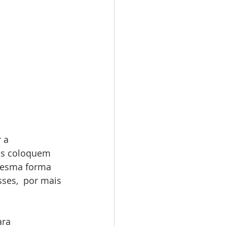
 a 
 as coloquem 
mesma forma 
ses,  por mais 
ara 