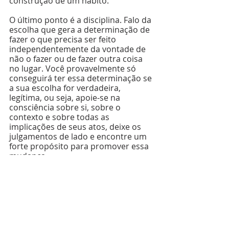
construção de um hábito.
O último ponto é a disciplina. Falo da 
escolha que gera a determinação de 
fazer o que precisa ser feito 
independentemente da vontade de 
não o fazer ou de fazer outra coisa 
no lugar. Você provavelmente só 
conseguirá ter essa determinação se 
a sua escolha for verdadeira, 
legítima, ou seja, apoie-se na 
consciência sobre si, sobre o 
contexto e sobre todas as 
implicações de seus atos, deixe os 
julgamentos de lado e encontre um 
forte propósito para promover essa 
mudança.
Se você seguir esses simples passos 
para o primeiro hábito que quer 
mudar, aplicar o mesmo processo 
em outros tantos hábitos, quanto 
forem relevantes para criar a vida 
que você deseja, será cada vez mais 