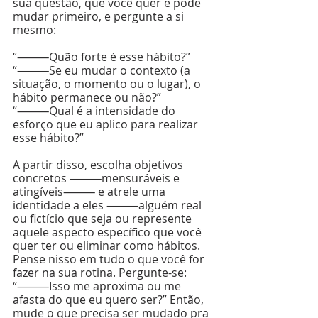
sua questão, que você quer e pode 
mudar primeiro, e pergunte a si 
mesmo:
“⸻Quão forte é esse hábito?”
“⸻Se eu mudar o contexto (a 
situação, o momento ou o lugar), o 
hábito permanece ou não?”
“⸻Qual é a intensidade do 
esforço que eu aplico para realizar 
esse hábito?”
A partir disso, escolha objetivos 
concretos ⸻mensuráveis e 
atingíveis⸻ e atrele uma 
identidade a eles ⸻alguém real 
ou fictício que seja ou represente 
aquele aspecto específico que você 
quer ter ou eliminar como hábitos. 
Pense nisso em tudo o que você for 
fazer na sua rotina. Pergunte-se: 
“⸻Isso me aproxima ou me 
afasta do que eu quero ser?” Então, 
mude o que precisa ser mudado pra 