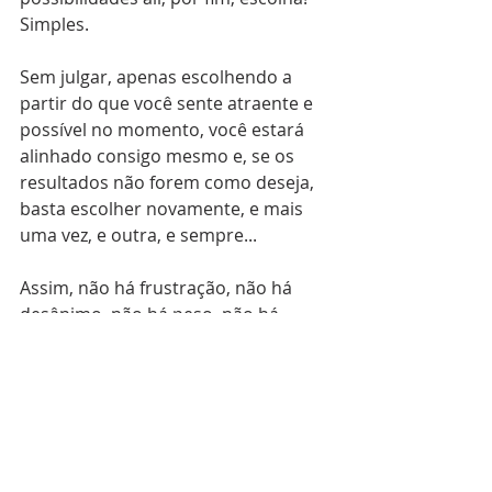
Simples.
Sem julgar, apenas escolhendo a 
partir do que você sente atraente e 
possível no momento, você estará 
alinhado consigo mesmo e, se os 
resultados não forem como deseja, 
basta escolher novamente, e mais 
uma vez, e outra, e sempre...
Assim, não há frustração, não há 
desânimo, não há peso, não há 
arrependimento, nem mágoa ou 
ódio. Só há escolhas!
________________________
#percepcao
, 
#realidade
, 
#escolhas
, 