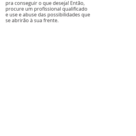
pra conseguir o que deseja! Então, 
procure um profissional qualificado 
e use e abuse das possibilidades que 
se abrirão à sua frente.
Não é sobre os outros, é sobre você!
Cássio C. Nogueira*
________________________
#percepcao
, 
#realidade
, 
#escolhas
, 
#CertoOuErrado
, 
#RuimOuBom
, 
#autoconhecimento
, 
#desenvolvimentopessoal
, 
#comunicaçãoverbal
, 
#observação
, 
#setembroamarelo
, 
#psicologia
, 
#psicanálise
, 
#hipnose
, 
#pnl
.