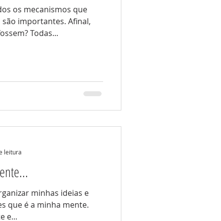
odos os mecanismos que
ão importantes. Afinal,
fossem? Todas...
e leitura
ente...
rganizar minhas ideias e
es que é a minha mente.
te e...