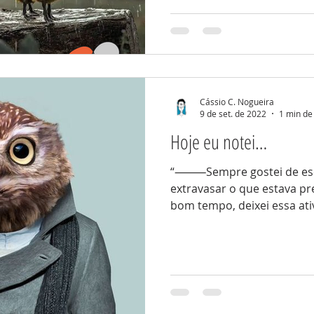
Cássio C. Nogueira
9 de set. de 2022
1 min de 
Hoje eu notei…
“⸻Sempre gostei de esc
extravasar o que estava p
bom tempo, deixei essa ativ