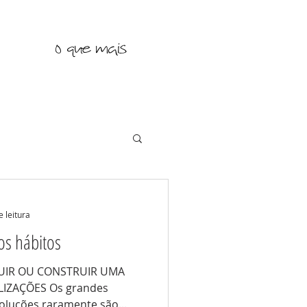
o que mais
e leitura
os hábitos
UIR OU CONSTRUIR UMA
LIZAÇÕES Os grandes
oluções raramente são...