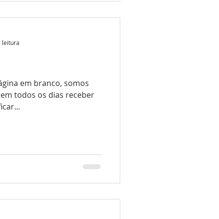
 leitura
ágina em branco, somos
odem todos os dias receber
car...