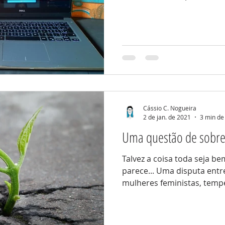
Cássio C. Nogueira
2 de jan. de 2021
3 min de 
Uma questão de sobre
Talvez a coisa toda seja b
parece... Uma disputa ent
mulheres feministas, temp